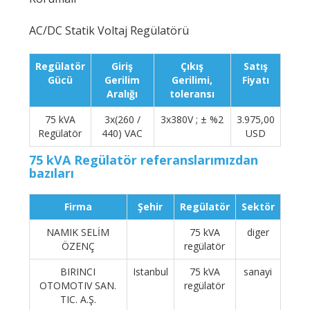
AC/DC Statik Voltaj Regülatörü
Regülatör
Giriş
Çıkış
Satış
Gücü
Gerilim
Gerilimi,
Fiyatı
Aralığı
toleransı
75 kVA
3x(260 /
3x380V ; ± %2
3.975,00
Regülatör
440) VAC
USD
75 kVA Regülatör referanslarımızdan
bazıları
Firma
Şehir
Regülatör
Sektör
NAMIK SELİM
75 kVA
diger
ÖZENÇ
regülatör
BIRINCI
Istanbul
75 kVA
sanayi
OTOMOTIV SAN.
regülatör
TIC. A.Ş.