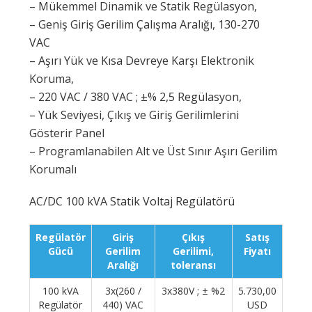
– Mükemmel Dinamik ve Statik Regülasyon,
– Geniş Giriş Gerilim Çalışma Aralığı, 130-270
VAC
– Aşırı Yük ve Kısa Devreye Karşı Elektronik
Koruma,
– 220 VAC / 380 VAC ; ±% 2,5 Regülasyon,
– Yük Seviyesi, Çıkış ve Giriş Gerilimlerini
Gösterir Panel
– Programlanabilen Alt ve Üst Sınır Aşırı Gerilim
Korumalı
AC/DC 100 kVA Statik Voltaj Regülatörü
Regülatör
Giriş
Çıkış
Satış
Gücü
Gerilim
Gerilimi,
Fiyatı
Aralığı
toleransı
100 kVA
3x(260 /
3x380V ; ± %2
5.730,00
Regülatör
440) VAC
USD