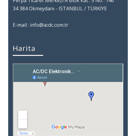
Perpa Ticaret Merkezi A Blok Kat : 5 No : 146
34 384 Okmeydanı - ISTANBUL / TÜRKİYE
E-mail : info@acdc.com.tr
Harita