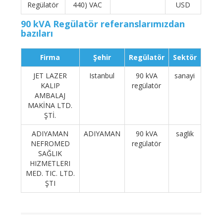
Regülatör
440) VAC
USD
90 kVA Regülatör referanslarımızdan
bazıları
Firma
Şehir
Regülatör
Sektör
JET LAZER
Istanbul
90 kVA
sanayi
KALIP
regülatör
AMBALAJ
MAKİNA LTD.
ŞTİ.
ADIYAMAN
ADIYAMAN
90 kVA
saglik
NEFROMED
regülatör
SAĞLIK
HIZMETLERI
MED. TIC. LTD.
ŞTI