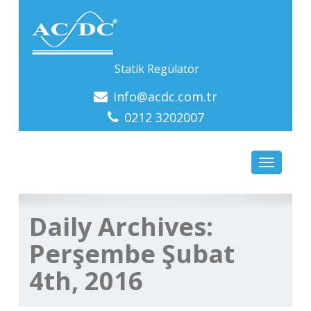
Statik Regülatör
info@acdc.com.tr
0212 3202007
Toggle
navigatio
Daily Archives:
Perşembe Şubat
4th, 2016