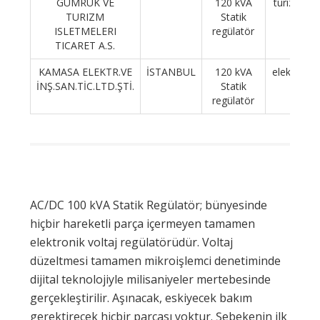
GÜMRÜK VE
120 kVA
turizm
TURIZM
Statik
ISLETMELERI
regülatör
TICARET A.S.
KAMASA ELEKTR.VE
İSTANBUL
120 kVA
elektrik
İNŞ.SAN.TİC.LTD.ŞTİ.
Statik
regülatör
AC/DC 100 kVA Statik Regülatör; bünyesinde
hiçbir hareketli parça içermeyen tamamen
elektronik voltaj regülatörüdür. Voltaj
düzeltmesi tamamen mikroişlemci denetiminde
dijital teknolojiyle milisaniyeler mertebesinde
gerçekleştirilir. Aşınacak, eskiyecek bakım
gerektirecek hiçbir parçası yoktur. Şebekenin ilk