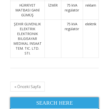
HÜRRİYET
İZMİR
75 kVA
reklam
MATBASI GANİ
regülatör
GÜMÜŞ
ŞEHIR GUVENLIK
75 kVA
elektrik
ELEKTRIK
regülatör
ELEKTRONIK
BILGISAYAR
MEDIKAL INSAAT
TEM. TIC. LTD.
STI.
« Önceki Sayfa
SEARCH HERE