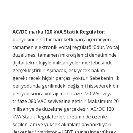
AC/DC
marka
120 kVA Statik Regülatör
;
bünyesinde hiçbir hareketli parça içermeyen
tamamen elektronik voltaj regülatörüdür. Voltaj
düzeltmesi tamamen mikroişlemci denetiminde
dijital teknolojiyle milisaniyeler mertebesinde
gerçekleştirilir. Aşınacak, eskiyecek bakım
gerektirecek hiçbir parçası yoktur. Şebekenin ilk
periyodunda gerilimdeki değişimi hissederek bir
periyod sonra voltajı monofaze 220 VAC veya
trifaze 380 VAC seviyesine getirir. Maksimum 20
milisaniye de düzeltme gerçekleşir. AC/DC 120
kVA Statik Regülatörler; üretiminde özenle
seçilen, ani ve yüksek akımlara dayanıklı yarı
iletkenler ( thyristör – IGBT ) sayesinde yüksek