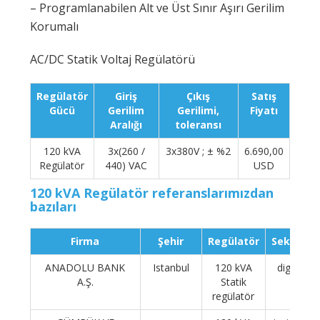
– Programlanabilen Alt ve Üst Sınır Aşırı Gerilim
Korumalı
AC/DC Statik Voltaj Regülatörü
Regülatör
Giriş
Çıkış
Satış
Gücü
Gerilim
Gerilimi,
Fiyatı
Aralığı
toleransı
120 kVA
3x(260 /
3x380V ; ± %2
6.690,00
Regülatör
440) VAC
USD
120 kVA Regülatör referanslarımızdan
bazıları
Firma
Şehir
Regülatör
Sektör
ANADOLU BANK
Istanbul
120 kVA
diger
A.Ş.
Statik
regülatör