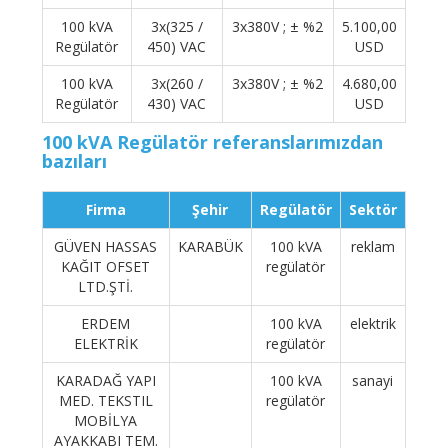
100 kVA
3x(325 /
3x380V ; ± %2
5.100,00
Regülatör
450) VAC
USD
100 kVA
3x(260 /
3x380V ; ± %2
4.680,00
Regülatör
430) VAC
USD
100 kVA Regülatör referanslarımızdan
bazıları
Firma
Şehir
Regülatör
Sektör
GÜVEN HASSAS
KARABÜK
100 kVA
reklam
KAĞIT OFSET
regülatör
LTD.ŞTİ.
ERDEM
100 kVA
elektrik
ELEKTRİK
regülatör
KARADAĞ YAPI
100 kVA
sanayi
MED. TEKSTIL
regülatör
MOBİLYA
AYAKKABI TEM.