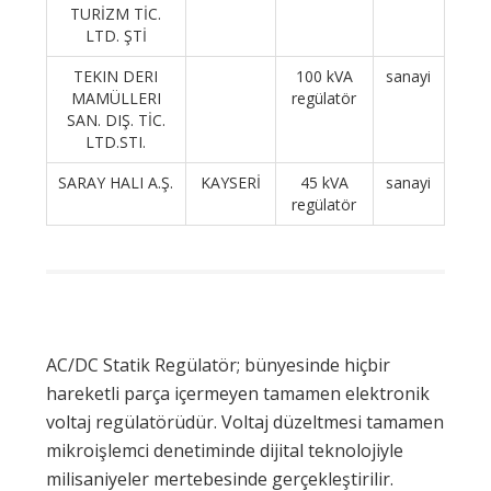
TURİZM TİC.
LTD. ŞTİ
TEKIN DERI
100 kVA
sanayi
MAMÜLLERI
regülatör
SAN. DIŞ. TİC.
LTD.STI.
SARAY HALI A.Ş.
KAYSERİ
45 kVA
sanayi
regülatör
AC/DC Statik Regülatör; bünyesinde hiçbir
hareketli parça içermeyen tamamen elektronik
voltaj regülatörüdür. Voltaj düzeltmesi tamamen
mikroişlemci denetiminde dijital teknolojiyle
milisaniyeler mertebesinde gerçekleştirilir.