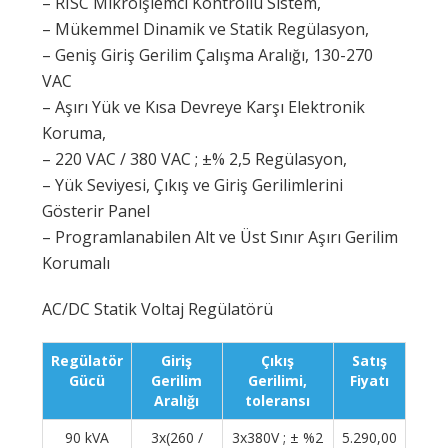
– RISC Mikroişlemci Kontrollü Sistem,
– Mükemmel Dinamik ve Statik Regülasyon,
– Geniş Giriş Gerilim Çalışma Aralığı, 130-270
VAC
– Aşırı Yük ve Kısa Devreye Karşı Elektronik
Koruma,
– 220 VAC / 380 VAC ; ±% 2,5 Regülasyon,
– Yük Seviyesi, Çıkış ve Giriş Gerilimlerini
Gösterir Panel
– Programlanabilen Alt ve Üst Sınır Aşırı Gerilim
Korumalı
AC/DC Statik Voltaj Regülatörü
Regülatör
Giriş
Çıkış
Satış
Gücü
Gerilim
Gerilimi,
Fiyatı
Aralığı
toleransı
90 kVA
3x(260 /
3x380V ; ± %2
5.290,00