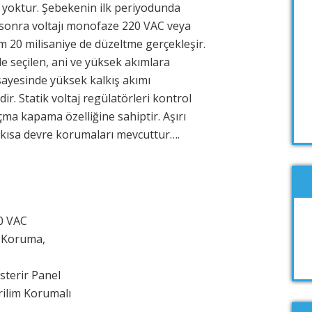
ı yoktur. Şebekenin ilk periyodunda
d sonra voltajı monofaze 220 VAC veya
m 20 milisaniye de düzeltme gerçekleşir.
e seçilen, ani ve yüksek akımlara
) sayesinde yüksek kalkış akımı
r. Statik voltaj regülatörleri kontrol
çma kapama özelliğine sahiptir. Aşırı
 ve kısa devre korumaları mevcuttur….
,
70 VAC
k Koruma,
österir Panel
rilim Korumalı