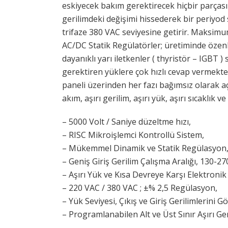
eskiyecek bakım gerektirecek hiçbir parças
gerilimdeki değişimi hissederek bir periyo
trifaze 380 VAC seviyesine getirir. Maksimu
AC/DC Statik Regülatörler; üretiminde özenl
dayanıklı yarı iletkenler ( thyristör – IGBT 
gerektiren yüklere çok hızlı cevap vermektedi
paneli üzerinden her fazı bağımsız olarak a
akım, aşırı gerilim, aşırı yük, aşırı sıcaklık
– 5000 Volt / Saniye düzeltme hızı,
– RISC Mikroişlemci Kontrollü Sistem,
– Mükemmel Dinamik ve Statik Regülasyon
– Geniş Giriş Gerilim Çalışma Aralığı, 130-2
– Aşırı Yük ve Kısa Devreye Karşı Elektroni
– 220 VAC / 380 VAC ; ±% 2,5 Regülasyon,
– Yük Seviyesi, Çıkış ve Giriş Gerilimlerini G
– Programlanabilen Alt ve Üst Sınır Aşırı Ge