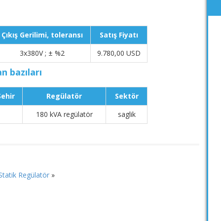
Çıkış Gerilimi, toleransı
Satış Fiyatı
3x380V ; ± %2
9.780,00 USD
n bazıları
Şehir
Regülatör
Sektör
180 kVA regülatör
saglik
Statik Regülatör
»