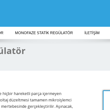
ÖR
MONOFAZE STATIK REGÜLATÖR
İLETIŞIM
ülatör
 hiçbir hareketli parça içermeyen
Voltaj düzeltmesi tamamen mikroişlemci
r mertebesinde gerçekleştirilir. Aşınacak,