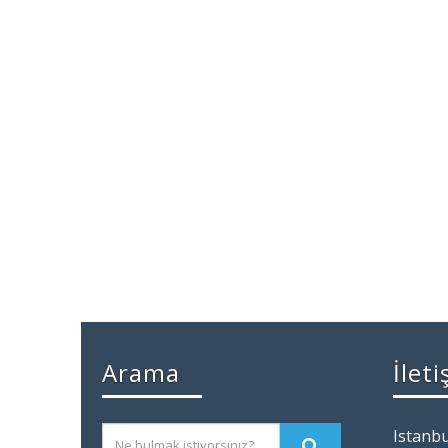
Arama
İlet
Istanbu