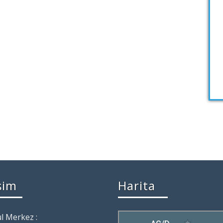
işim
Harita
l Merkez :